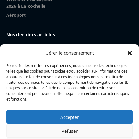
2026 à La Rochelle
Aéroport
Nos derniers articles
Incendie à la gare de La Rochelle : près de 20 m² de
Gérer le consentement
toiture brûlés, l’origine accidentelle privilégiée
Nina Métayer : « Voir mes boulangeries à La Rochelle
Pour offrir les meilleures expériences, nous utilisons des technologies
et mon salon de thé à l’île de Ré, c’est un rêve qui se
telles que les cookies pour stocker et/ou accéder aux informations des
réalise »
appareils. Le fait de consentir à ces technologies nous permettra de
traiter des données telles que le comportement de navigation ou les ID
« Cette catastrophe peut arriver n’importe où » : La
uniques sur ce site. Le fait de ne pas consentir ou de retirer son
consentement peut avoir un effet négatif sur certaines caractéristiques
Rochelle et son agglomération viennent en aide à la
et fonctions.
Gironde
Accepter
L’actualité locale en continu à La Rochelle et en Charente-
Maritime : informations, faits divers, politique, culture et vie
Refuser
quotidienne