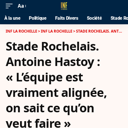
Aa
À la une
Politique
Faits Divers
Société
Stade Ro
INF LA ROCHELLE
>
INF LA ROCHELLE
>
STADE ROCHELAIS. ANTOINE HASTOY : « L’ÉQUIPE EST VRAIMENT ALIGNÉE, ON SAIT CE QU’ON VEUT FAIRE »
Stade Rochelais.
Antoine Hastoy :
« L’équipe est
vraiment alignée,
on sait ce qu’on
veut faire »