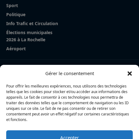
Sport
Politique
Info Trafic et Circulation
Élections municipales
2026 à La Rochelle
Aéroport
Nos derniers articles
Gérer le consentement
La Rochelle Agglo : trois cyclistes percutées par une
voiture à Périgny, une femme en urgence absolue
Pour offrir les meilleures expériences, nous utilisons des technologies
telles que les cookies pour stocker et/ou accéder aux informations des
Charente-Maritime : la directrice de la police nationale,
appareils. Le fait de consentir à ces technologies nous permettra de
traiter des données telles que le comportement de navigation ou les ID
Myriam Akkari, sur le départ vers le Haut-Rhin
uniques sur ce site. Le fait de ne pas consentir ou de retirer son
consentement peut avoir un effet négatif sur certaines caractéristiques
Incendie à la gare de La Rochelle : près de 20 m² de
et fonctions.
toiture brûlés, l’origine accidentelle privilégiée
Accepter