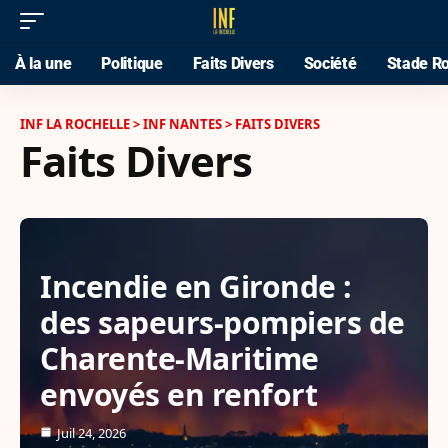
À la une
Politique
Faits Divers
Société
Stade Ro
INF LA ROCHELLE
>
INF NANTES
>
FAITS DIVERS
Faits Divers
Incendie en Gironde :
des sapeurs-pompiers de
Charente-Maritime
envoyés en renfort
Juil 24, 2026