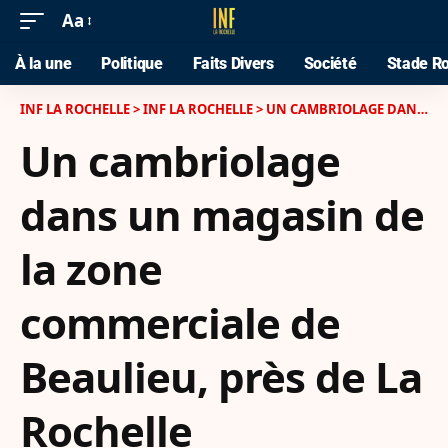
Aa
À la une
Politique
Faits Divers
Société
Stade Ro
INF LA ROCHELLE
>
INF LA ROCHELLE
>
UN CAMBRIOLAGE DANS UN MAGASIN DE LA ZONE COMMERCIALE DE BEAULIEU, PRÈS DE LA ROCHELLE
Un cambriolage
dans un magasin de
la zone
commerciale de
Beaulieu, près de La
Rochelle