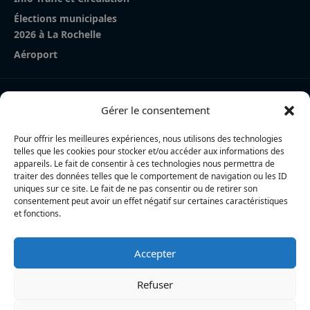
Élections municipales
2026 à La Rochelle
Aéroport
Nos derniers articles
Gérer le consentement
La Rochelle Agglo : trois cyclistes percutées par une
voiture à Périgny, une femme en urgence absolue
Pour offrir les meilleures expériences, nous utilisons des technologies
telles que les cookies pour stocker et/ou accéder aux informations des
Charente-Maritime : la directrice de la police nationale,
appareils. Le fait de consentir à ces technologies nous permettra de
traiter des données telles que le comportement de navigation ou les ID
Myriam Akkari, sur le départ vers le Haut-Rhin
uniques sur ce site. Le fait de ne pas consentir ou de retirer son
consentement peut avoir un effet négatif sur certaines caractéristiques
Incendie à la gare de La Rochelle : près de 20 m² de
et fonctions.
toiture brûlés, l’origine accidentelle privilégiée
Accepter
L’actualité locale en continu à La Rochelle et en Charente-
Maritime : informations, faits divers, politique, culture et vie
Refuser
quotidienne