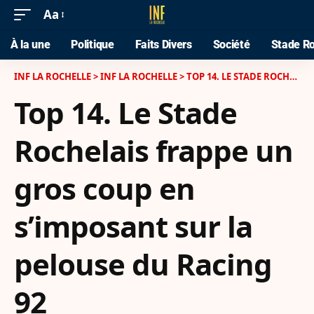
Aa
À la une
Politique
Faits Divers
Société
Stade Ro
INF LA ROCHELLE
>
INF LA ROCHELLE
>
TOP 14. LE STADE ROCHELAIS FRAPPE UN GROS COUP EN S’IMPOSANT SUR LA PELOUSE DU RACING 92
Top 14. Le Stade
Rochelais frappe un
gros coup en
s’imposant sur la
pelouse du Racing
92