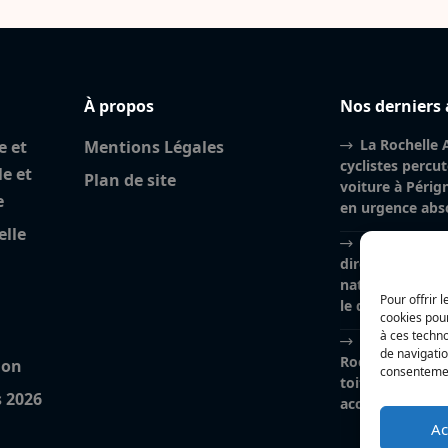
À propos
Nos derniers 
La Rochelle A
e et
Mentions Légales
cyclistes percu
le et
Plan de site
voiture à Péri
e
en urgence abs
elle
Charente-Mar
directrice de la
nationale, Myri
Pour offrir 
le départ vers 
cookies pour
à ces techn
Incendie à la
de navigatio
Rochelle : près
ion
consentement
toiture brûlés, l
s 2026
accidentelle pri
Ac