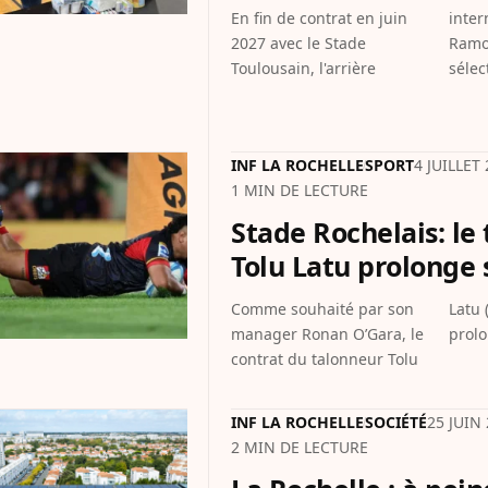
En fin de contrat en juin
international Thomas
2027 avec le Stade
Ramos (30 ans, 52
Toulousain, l'arrière
sélec
INF LA ROCHELLE
SPORT
4 JUILLET
1 MIN DE LECTURE
Stade Rochelais: le
Tolu Latu prolonge 
Comme souhaité par son
Latu (33 ans) a été
manager Ronan O’Gara, le
prol
contrat du talonneur Tolu
INF LA ROCHELLE
SOCIÉTÉ
25 JUIN
2 MIN DE LECTURE