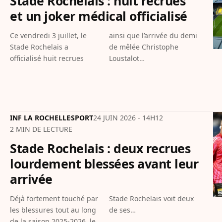
Stade Rochelais : huit recrues
et un joker médical officialisé
Ce vendredi 3 juillet, le
ainsi que l’arrivée du demi
Stade Rochelais a
de mêlée Christophe
officialisé huit recrues
Loustalot…
INF LA ROCHELLE
SPORT
24 JUIN 2026 - 14H12
2 MIN DE LECTURE
Stade Rochelais : deux recrues
lourdement blessées avant leur
arrivée
Déjà fortement touché par
Stade Rochelais voit deux
les blessures tout au long
de ses…
de la saison 2025-2026, le