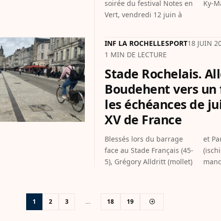
soirée du festival Notes en
Ky-M
Vert, vendredi 12 juin à
INF LA ROCHELLE
SPORT
18 JUIN 2
1 MIN DE LECTURE
Stade Rochelais. All
Boudehent vers un f
les échéances de jui
XV de France
Blessés lors du barrage
et Paul Boudehent
face au Stade Français (45-
(ischios) devraient
5), Grégory Alldritt (mollet)
manq
1
2
3
…
18
19