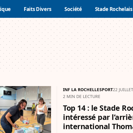
tique
Faits Divers
Société
Stade Rochelais
INF LA ROCHELLE
SPORT
22 JUILLE
2 MIN DE LECTURE
Top 14 : le Stade Ro
intéressé par l’arriè
international Tho