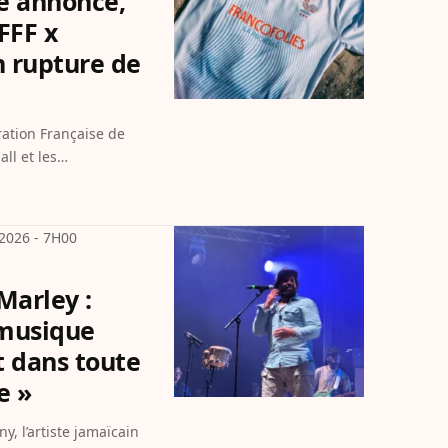
ne annoncé,
 FFF x
n rupture de
all et les…
2026 - 7H00
Marley :
 musique
t dans toute
e »