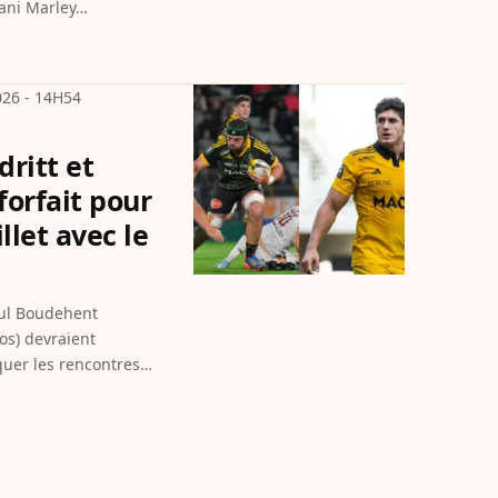
ani Marley…
026 - 14H54
dritt et
orfait pour
llet avec le
uer les rencontres…