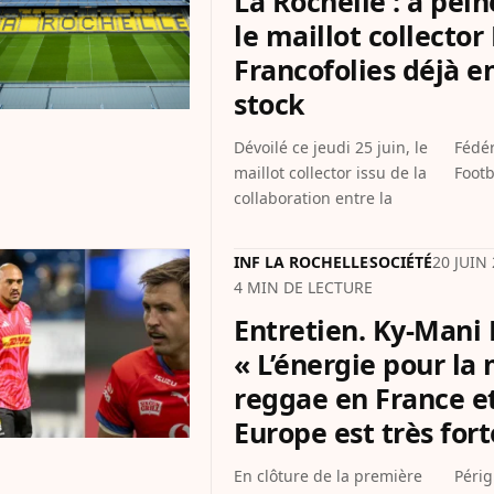
La Rochelle : à pei
le maillot collector
Francofolies déjà e
stock
Dévoilé ce jeudi 25 juin, le
Fédération Française de
maillot collector issu de la
Footb
collaboration entre la
INF LA ROCHELLE
SOCIÉTÉ
20 JUIN 
4 MIN DE LECTURE
Entretien. Ky-Mani 
« L’énergie pour la
reggae en France e
Europe est très fort
En clôture de la première
Périgny, l’artiste jamaïcain