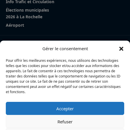
Info Trafic et Circulation
Élections municipales
2026 à La Rochelle
Aéroport
Nos derniers articles
Gérer le consentement
Cycliste percutée à Périgny : la piste d’un malaise au
volant explorée
Pour offrir les meilleures expériences, nous utilisons des technologies
telles que les cookies pour stocker et/ou accéder aux informations des
La Rochelle Agglo : trois cyclistes percutées par une
appareils. Le fait de consentir à ces technologies nous permettra de
traiter des données telles que le comportement de navigation ou les ID
voiture à Périgny, une femme en urgence absolue
uniques sur ce site. Le fait de ne pas consentir ou de retirer son
consentement peut avoir un effet négatif sur certaines caractéristiques
Charente-Maritime : la directrice de la police nationale,
et fonctions.
Myriam Akkari, sur le départ vers le Haut-Rhin
Accepter
L’actualité locale en continu à La Rochelle et en Charente-
Maritime : informations, faits divers, politique, culture et vie
Refuser
quotidienne