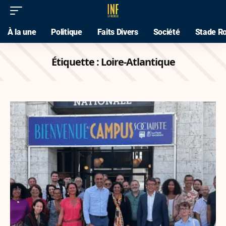
À la une
Politique
Faits Divers
Société
Stade Ro
Étiquette :
Loire-Atlantique