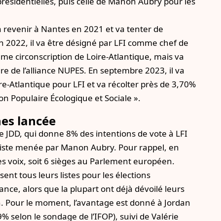
résidentielles, puis celle de Manon Aubry pour les
 va revenir à Nantes en 2021 et va tenter de
En 2022, il va être désigné par LFI comme chef de
 4ème circonscription de Loire-Atlantique, mais va
adre de l’alliance NUPES. En septembre 2023,
il va
ire-Atlantique
pour LFI et va récolter près de 3,70%
ion Populaire Écologique et Sociale ».
es lancée
le JDD
, qui donne 8% des intentions de vote à LFI
liste menée par Manon Aubry. Pour rappel, en
des voix, soit 6 sièges au Parlement européen.
isent tous leurs listes pour les élections
ance, alors que la plupart ont déjà dévoilé leurs
in. Pour le moment, l’avantage est donné à Jordan
 selon le sondage de l’IFOP), suivi de Valérie