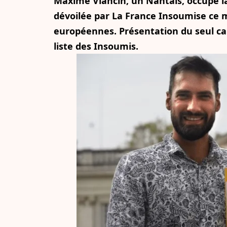
Maxime Viancin, un Nantais, occupe la 
dévoilée par La France Insoumise ce m
européennes. Présentation du seul can
liste des Insoumis.