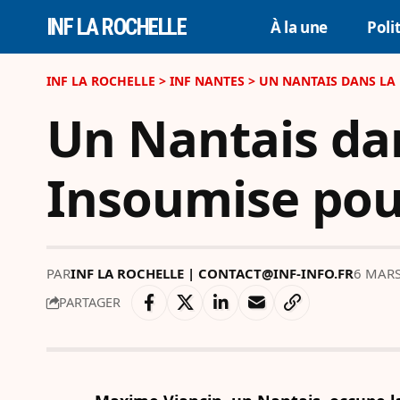
INF LA ROCHELLE
À la une
Poli
INF LA ROCHELLE
>
INF NANTES
>
UN NANTAIS DANS LA 
Un Nantais dan
Insoumise pou
PAR
INF LA ROCHELLE | CONTACT@INF-INFO.FR
6 MARS
PARTAGER