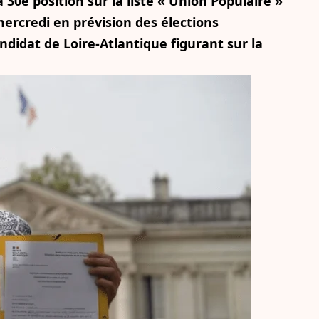
30e position sur la liste « Union Populaire »
ercredi en prévision des élections
didat de Loire-Atlantique figurant sur la