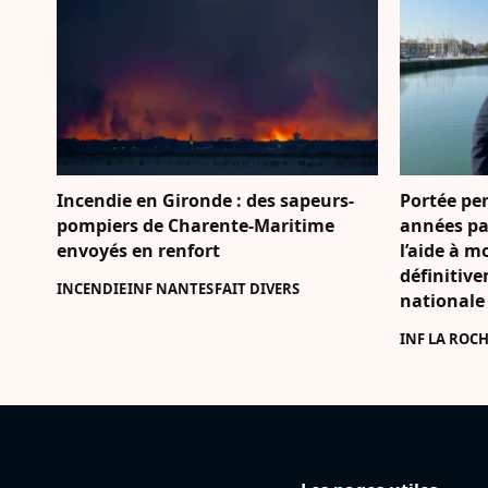
Incendie en Gironde : des sapeurs-
Portée pe
pompiers de Charente-Maritime
années par
envoyés en renfort
l’aide à m
définitiv
INCENDIE
INF NANTES
FAIT DIVERS
nationale
INF LA ROCH