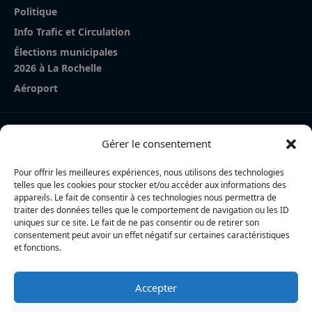
Politique
Info Trafic et Circulation
Élections municipales
2026 à La Rochelle
Aéroport
Nos derniers articles
Gérer le consentement
Cycliste percutée à Périgny : la piste d’un malaise au
volant explorée
Pour offrir les meilleures expériences, nous utilisons des technologies
telles que les cookies pour stocker et/ou accéder aux informations des
La Rochelle Agglo : trois cyclistes percutées par une
appareils. Le fait de consentir à ces technologies nous permettra de
traiter des données telles que le comportement de navigation ou les ID
voiture à Périgny, une femme en urgence absolue
uniques sur ce site. Le fait de ne pas consentir ou de retirer son
consentement peut avoir un effet négatif sur certaines caractéristiques
Charente-Maritime : la directrice de la police nationale,
et fonctions.
Myriam Akkari, sur le départ vers le Haut-Rhin
Accepter
L’actualité locale en continu à La Rochelle et en Charente-