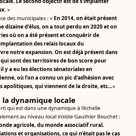
locale. Le second objectif est de s’implanter
ux
. »
ce des municipales : «
En 2014, on était présent
 dizaine d’élus, on a tout perdu en 2020 et on
ies où on a été présent et conquérir de
’implantation des relais locaux du
vre notre expansion. On est déjà présent dans
 qui sont des territoires de bon score pour
l y a eu les élections sénatoriales en
nne, où l’on a connu un pic d’adhésion avec
s apolitiques, qui viennent de la droite, etc…
«
 la dynamique locale
i qui est dans une dynamique à l’échelle
ement au niveau local insiste Gauthier Bouchet :
monde agricole, du monde associatif rural
.
ations et organisations, ce qui n’était pas le cas