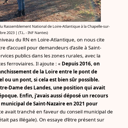
du Rassemblement National de Loire-Atlantique à la Chapelle-sur-
re 2023 | (T.L. - INF Nantes)
niveau du RN en Loire-Atlantique, on nous cite
e d’accueil pour demandeurs d’asile à Saint-
vices publics dans les zones rurales, avec la
s ferroviaires. Il ajoute : «
Depuis 2016, on
nchissement de la Loire entre le pont de
 ou un pont, si cela est bien sûr possible.
otre-Dame des Landes, une position qui avait
époque. Enfin, j’avais aussi déposé un recours
l municipal de Saint-Nazaire en 2021 pour
ice avait tranché en faveur du conseil municipal de
tait pas illégale). On essaye d’être présent sur