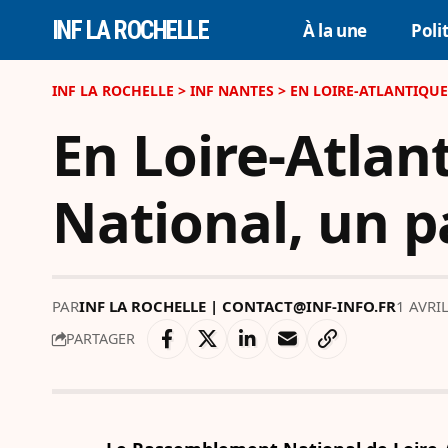
INF LA ROCHELLE
À la une
Poli
INF LA ROCHELLE
>
INF NANTES
>
EN LOIRE-ATLANTIQUE
En Loire-Atla
National, un p
PAR
INF LA ROCHELLE | CONTACT@INF-INFO.FR
1 AVRI
PARTAGER