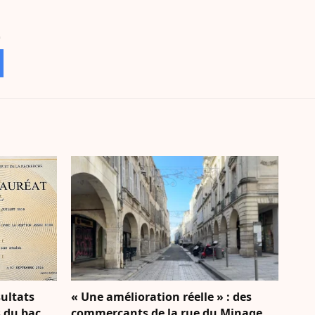
sultats
« Une amélioration réelle » : des
s du bac
commerçants de la rue du Minage