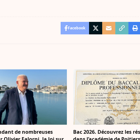
Facebook
ndant de nombreuses
Bac 2026. Découvrez les ré
 Olivier Falorni, la loi sur
dans l’académie de Poitier