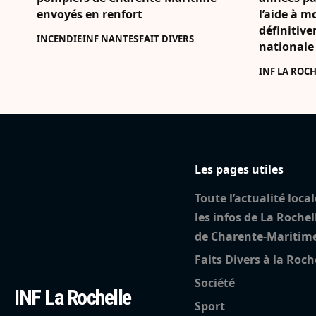
envoyés en renfort
l’aide à m
définitiv
INCENDIE
INF NANTES
FAIT DIVERS
nationale
INF LA ROCH
Les pages utiles
Toute l’actualité local
les infos de La Rochel
de Charente-Maritim
Faits Divers à la Roch
Société
INF La Rochelle
Sport