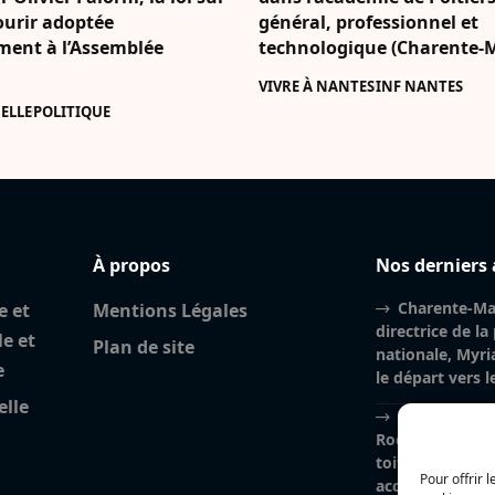
ourir adoptée
général, professionnel et
ement à l’Assemblée
technologique (Charente-
VIVRE À NANTES
INF NANTES
ELLE
POLITIQUE
À propos
Nos derniers 
Charente-Mar
e et
Mentions Légales
directrice de la
le et
Plan de site
nationale, Myri
e
le départ vers 
elle
Incendie à la
Rochelle : près
toiture brûlés, l
Pour offrir 
accidentelle pri