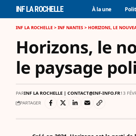
INF LA ROCHELLE
À la une
Poli
INF LA ROCHELLE
>
INF NANTES
>
HORIZONS, LE NOUVEA
Horizons, le n
le paysage poli
PAR
INF LA ROCHELLE | CONTACT@INF-INFO.FR
13 FÉV
PARTAGER