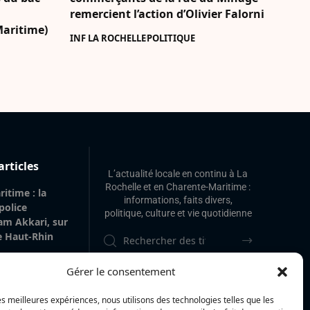
remercient l’action d’Olivier Falorni
Maritime)
INF LA ROCHELLE
POLITIQUE
articles
L’actualité locale en continu à La
Rochelle et en Charente-Maritime :
itime : la
informations, faits divers,
 police
politique, culture et vie quotidienne
am Akkari, sur
le Haut-Rhin
 gare de La
Gérer le consentement
 de 20 m² de
’origine
les meilleures expériences, nous utilisons des technologies telles que les
vilégiée