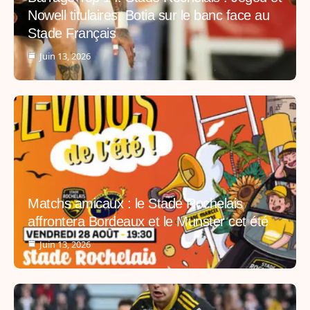
Nowell titulaires, Botia sur le banc face au
Stade Français
Juin 13, 2026
Matchs amicaux : le Stade Rochelais
affrontera Bordeaux et le Munster cet été
Juin 13, 2026