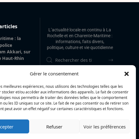
articles
L’actualité locale en continu à La
Rochelle et en Charente-Maritime :
itime : la
informations, faits divers,
 police
politique, culture et vie quotidienne
am Akkari, sur
le Haut-Rhin
 gare de La
Gérer le consentement
 de 20 m² de
’origine
les meilleures expériences, nous utilisons des technologies telles que les
vilégiée
 stocker et/ou accéder aux informations des appareils. Le fait de consentir
ologies nous permettra de traiter des données telles que le comportement
 : « Voir mes
n ou les ID uniques sur ce site. Le fait de ne pas consentir ou de retirer son
La Rochelle et
 peut avoir un effet négatif sur certaines caractéristiques et fonctions.
 à l’île de Ré,
i se réalise »
cepter
Refuser
Voir les préférences