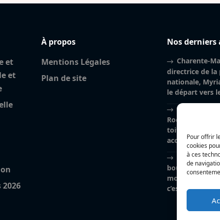
À propos
Nos derniers 
Charente-Mar
e et
Mentions Légales
directrice de la
le et
Plan de site
nationale, Myri
e
le départ vers 
elle
Incendie à la
Rochelle : près
toiture brûlés, l
Pour offrir 
accidentelle pri
cookies pour
à ces techn
Nina Métayer
de navigatio
boulangeries à 
ion
consentement
mon salon de thé
s 2026
c’est un rêve qu
Ac