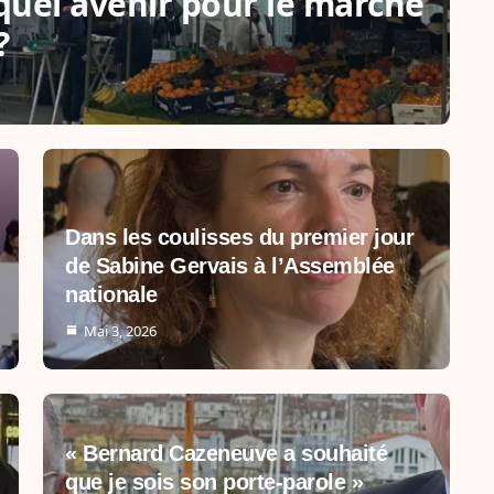
: quel avenir pour le marché
?
Dans les coulisses du premier jour
de Sabine Gervais à l’Assemblée
nationale
Mai 3, 2026
« Bernard Cazeneuve a souhaité
que je sois son porte-parole »