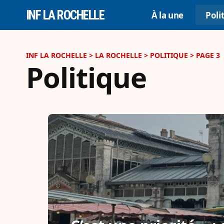
INF LA ROCHELLE
À la une
Poli
INF LA ROCHELLE
>
LA ROCHELLE
>
POLITIQUE
>
PAGE 3
Politique