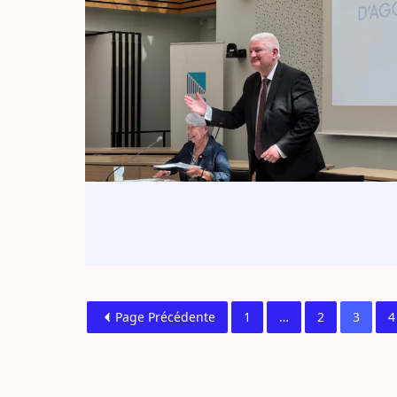
Page Précédente
1
…
2
3
4