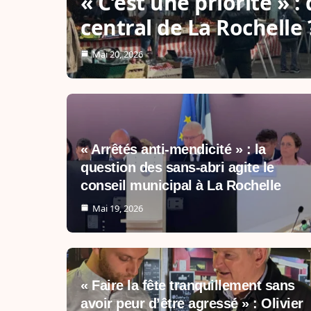
« C’est une priorité » 
central de La Rochelle 
Mai 20, 2026
« Arrêtés anti-mendicité » : la
question des sans-abri agite le
conseil municipal à La Rochelle
Mai 19, 2026
« Faire la fête tranquillement sans
avoir peur d’être agressé » : Olivier