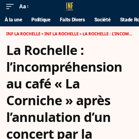
Aa
À la une
Politique
Faits Divers
Société
Stade Ro
INF LA ROCHELLE
>
INF LA ROCHELLE
>
LA ROCHELLE : L’INCOMPRÉHENSION AU CAFÉ « LA CORNICHE » APRÈS L’ANNULATION D’UN CONCERT PAR LA MUNICIPALITÉ
La Rochelle :
l’incompréhension
au café « La
Corniche » après
l’annulation d’un
concert par la