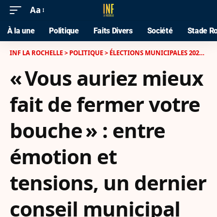
Aa
À la une
Politique
Faits Divers
Société
Stade Ro
INF LA ROCHELLE
>
POLITIQUE
>
ÉLECTIONS MUNICIPALES 2026 À LA ROCHELLE
« Vous auriez mieux
fait de fermer votre
bouche » : entre
émotion et
tensions, un dernier
conseil municipal