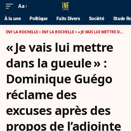
Aa
À la une
Politique
Faits Divers
Société
Stade Ro
INF LA ROCHELLE
>
INF LA ROCHELLE
>
« JE VAIS LUI METTRE DANS LA GUEULE » : DOMINIQUE GUÉGO RÉCLAME DES EXCUSES APRÈS DES PROPOS DE L’ADJOINTE ANNE-MARIA SPANNO
« Je vais lui mettre
dans la gueule » :
Dominique Guégo
réclame des
excuses après des
propos de l’adjointe