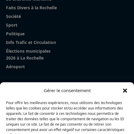
Faits Divers à la Rochelle
Société
Sport
Politique
Info Trafic et Circulation
Élections municipales
2026 à La Rochelle
Aéroport
Nos derniers articles
Gérer le consentement
Cycliste percutée à Périgny : la piste d’un malaise au
volant explorée
Pour offrir les meilleures expériences, nous utilisons des technologies
telles que les cookies pour stocker et/ou accéder aux informations des
La Rochelle Agglo : trois cyclistes percutées par une
appareils. Le fait de consentir à ces technologies nous permettra de
traiter des données telles que le comportement de navigation ou les ID
voiture à Périgny, une femme en urgence absolue
uniques sur ce site. Le fait de ne pas consentir ou de retirer son
consentement peut avoir un effet négatif sur certaines caractéristiques
Charente-Maritime : la directrice de la police nationale,