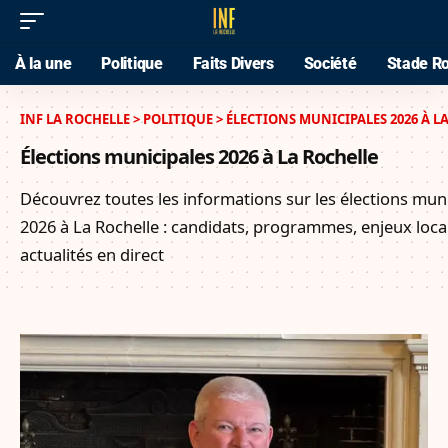
À la une
Politique
Faits Divers
Société
Stade Ro
INF LA ROCHELLE
>
POLITIQUE
>
ÉLECTIONS MUNICIPALES 2026 À L
Élections municipales 2026 à La Rochelle
Découvrez toutes les informations sur les élections mun
2026 à La Rochelle : candidats, programmes, enjeux loca
actualités en direct