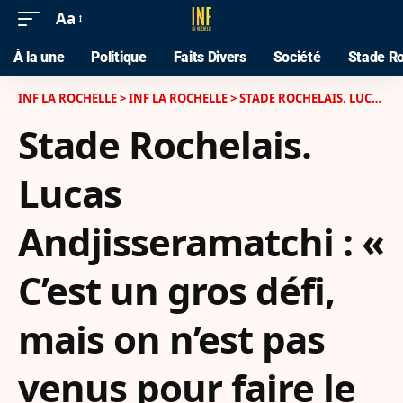
Aa
À la une
Politique
Faits Divers
Société
Stade Ro
INF LA ROCHELLE
>
INF LA ROCHELLE
>
STADE ROCHELAIS. LUCAS ANDJISSERAMATCHI : « C’EST UN GROS DÉFI, MAIS ON N’EST PAS VENUS POUR FAIRE LE TRAJET À VIDE »
Stade Rochelais.
Lucas
Andjisseramatchi : «
C’est un gros défi,
mais on n’est pas
venus pour faire le