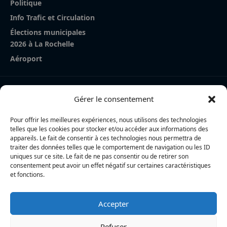
Politique
Info Trafic et Circulation
Élections municipales
2026 à La Rochelle
Aéroport
Nos derniers articles
Gérer le consentement
La Rochelle Agglo : un Porsche tombe sur une plage de
L’Houmeau
Pour offrir les meilleures expériences, nous utilisons des technologies
telles que les cookies pour stocker et/ou accéder aux informations des
Cycliste percutée à Périgny : la piste d’un malaise au
appareils. Le fait de consentir à ces technologies nous permettra de
traiter des données telles que le comportement de navigation ou les ID
volant explorée
uniques sur ce site. Le fait de ne pas consentir ou de retirer son
consentement peut avoir un effet négatif sur certaines caractéristiques
La Rochelle Agglo : trois cyclistes percutées par une
et fonctions.
voiture à Périgny, une femme en urgence absolue
Accepter
L’actualité locale en continu à La Rochelle et en Charente-
Maritime : informations, faits divers, politique, culture et vie
Refuser