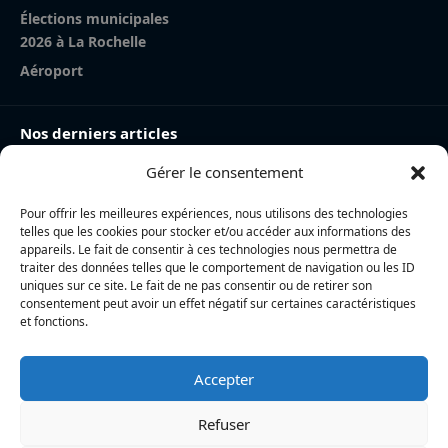
Élections municipales
2026 à La Rochelle
Aéroport
Nos derniers articles
Gérer le consentement
Charente-Maritime : la directrice de la police nationale,
Myriam Akkari, sur le départ vers le Haut-Rhin
Pour offrir les meilleures expériences, nous utilisons des technologies
Incendie à la gare de La Rochelle : près de 20 m² de
telles que les cookies pour stocker et/ou accéder aux informations des
toiture brûlés, l’origine accidentelle privilégiée
appareils. Le fait de consentir à ces technologies nous permettra de
traiter des données telles que le comportement de navigation ou les ID
Nina Métayer : « Voir mes boulangeries à La Rochelle
uniques sur ce site. Le fait de ne pas consentir ou de retirer son
consentement peut avoir un effet négatif sur certaines caractéristiques
et mon salon de thé à l’île de Ré, c’est un rêve qui se
et fonctions.
réalise »
Accepter
L’actualité locale en continu à La Rochelle et en Charente-
Maritime : informations, faits divers, politique, culture et vie
Refuser
quotidienne