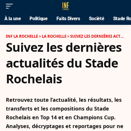
À la une
Politique
Faits Divers
Société
Stade Ro
INF LA ROCHELLE
>
LA ROCHELLE
>
SUIVEZ LES DERNIÈRES ACTUALITÉS DU STADE ROCHELAIS
Suivez les dernières
actualités du Stade
Rochelais
Retrouvez toute l’actualité, les résultats, les
transferts et les compositions du Stade
Rochelais en Top 14 et en Champions Cup.
Analyses, décryptages et reportages pour ne