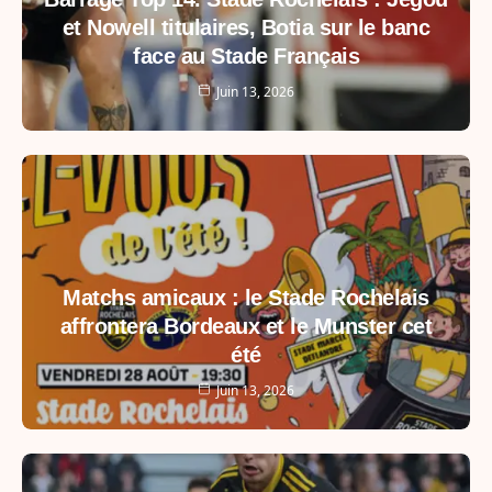
et Nowell titulaires, Botia sur le banc
face au Stade Français
Juin 13, 2026
Matchs amicaux : le Stade Rochelais
affrontera Bordeaux et le Munster cet
été
Juin 13, 2026