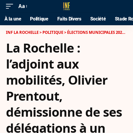
Aa
À la une
Politique
Faits Divers
Société
Stade Ro
INF LA ROCHELLE
>
POLITIQUE
>
ÉLECTIONS MUNICIPALES 2026 À LA ROCHELLE
La Rochelle :
l’adjoint aux
mobilités, Olivier
Prentout,
démissionne de ses
délégations à un