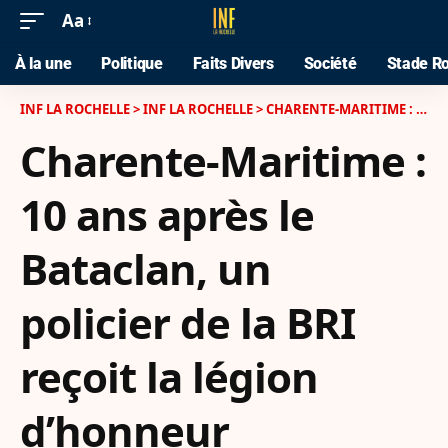
Aa
À la une
Politique
Faits Divers
Société
Stade Ro
INF LA ROCHELLE
>
INF LA ROCHELLE
>
CHARENTE-MARITIME : 10 ANS APRÈS LE BATACLAN, UN POLICIER DE LA BRI REÇOIT LA LÉGION D’HONNEUR
Charente-Maritime :
10 ans après le
Bataclan, un
policier de la BRI
reçoit la légion
d’honneur