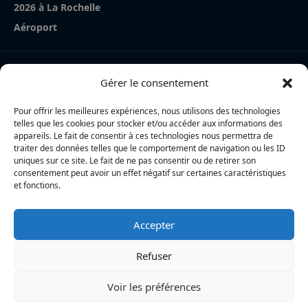
2026 à La Rochelle
Aéroport
Nos derniers articles
Gérer le consentement
Cycliste percutée à Périgny : la piste d’un malaise au
volant explorée
Pour offrir les meilleures expériences, nous utilisons des technologies
telles que les cookies pour stocker et/ou accéder aux informations des
La Rochelle Agglo : trois cyclistes percutées par une
appareils. Le fait de consentir à ces technologies nous permettra de
traiter des données telles que le comportement de navigation ou les ID
voiture à Périgny, une femme en urgence absolue
uniques sur ce site. Le fait de ne pas consentir ou de retirer son
consentement peut avoir un effet négatif sur certaines caractéristiques
Charente-Maritime : la directrice de la police nationale,
et fonctions.
Myriam Akkari, sur le départ vers le Haut-Rhin
Accepter
L’actualité locale en continu à La Rochelle et en Charente-
Maritime : informations, faits divers, politique, culture et vie
Refuser
quotidienne
Voir les préférences