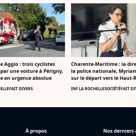
e Agglo : trois cyclistes
Charente-Maritime : la dire
par une voiture à Périgny,
la police nationale, Myria
 en urgence absolue
sur le départ vers le Haut-
ELLE
FAIT DIVERS
INF LA ROCHELLE
SOCIÉTÉ
FAIT DI
À propos
Nos derniers 