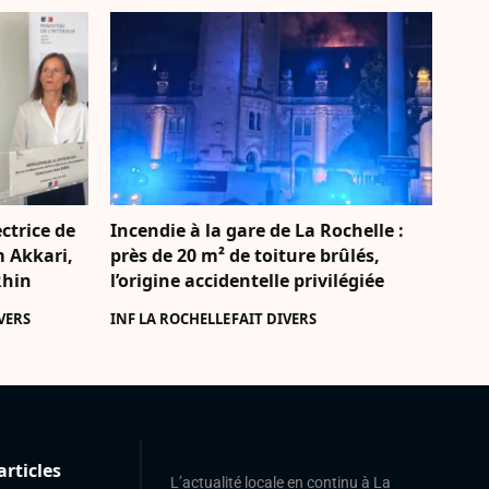
ctrice de
Incendie à la gare de La Rochelle :
m Akkari,
près de 20 m² de toiture brûlés,
Rhin
l’origine accidentelle privilégiée
VERS
INF LA ROCHELLE
FAIT DIVERS
articles
L’actualité locale en continu à La