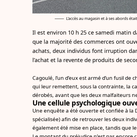
L’accès au magasin et à ses abords était
Il est environ 10 h 25 ce samedi matin 
que la majorité des commerces ont ouver
achats, deux individus font irruption d
l’achat et la revente de produits de sec
Cagoulé, l’un d’eux est armé d’un fusil de
qui leur remettent, sous la contrainte, la
dérobés, avant que les deux malfaiteurs ne
Une cellule psychologique ouv
Une enquête a été ouverte et confiée à la D
spécialisée) afin de retrouver les deux ind
également été mise en place, tandis que le
Le montant du préjudice n’est pas encore con