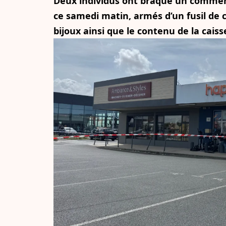
Deux individus ont braqué un comme
ce samedi matin, armés d’un fusil de ch
bijoux ainsi que le contenu de la caiss