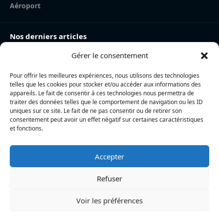
Aéroport
Nos derniers articles
Gérer le consentement
Charente-Maritime : la directrice de la police nationale,
Myriam Akkari, sur le départ vers le Haut-Rhin
Pour offrir les meilleures expériences, nous utilisons des technologies
Incendie à la gare de La Rochelle : près de 20 m² de
telles que les cookies pour stocker et/ou accéder aux informations des
toiture brûlés, l’origine accidentelle privilégiée
appareils. Le fait de consentir à ces technologies nous permettra de
traiter des données telles que le comportement de navigation ou les ID
Nina Métayer : « Voir mes boulangeries à La Rochelle
uniques sur ce site. Le fait de ne pas consentir ou de retirer son
consentement peut avoir un effet négatif sur certaines caractéristiques
et mon salon de thé à l’île de Ré, c’est un rêve qui se
et fonctions.
réalise »
Accepter
L’actualité locale en continu à La Rochelle et en Charente-
Maritime : informations, faits divers, politique, culture et vie
Refuser
quotidienne
Voir les préférences