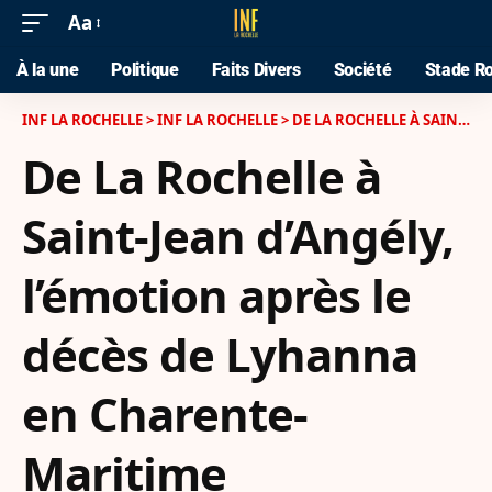
Aa
À la une
Politique
Faits Divers
Société
Stade Ro
INF LA ROCHELLE
>
INF LA ROCHELLE
>
DE LA ROCHELLE À SAINT-JEAN D’ANGÉLY, L’ÉMOTION APRÈS LE DÉCÈS DE LYHANNA EN CHARENTE-MARITIME
De La Rochelle à
Saint-Jean d’Angély,
l’émotion après le
décès de Lyhanna
en Charente-
Maritime