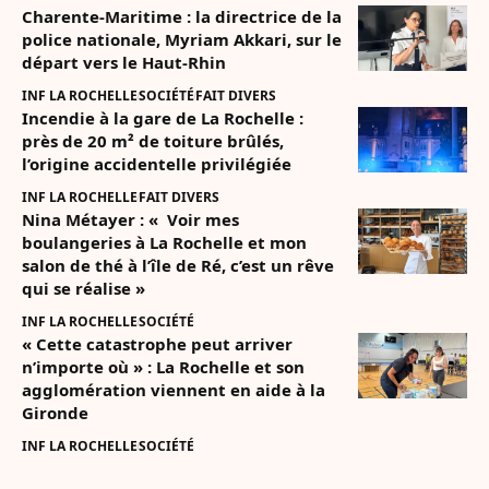
Charente-Maritime : la directrice de la
police nationale, Myriam Akkari, sur le
départ vers le Haut-Rhin
INF LA ROCHELLE
SOCIÉTÉ
FAIT DIVERS
Incendie à la gare de La Rochelle :
près de 20 m² de toiture brûlés,
l’origine accidentelle privilégiée
INF LA ROCHELLE
FAIT DIVERS
Nina Métayer : « Voir mes
boulangeries à La Rochelle et mon
salon de thé à l’île de Ré, c’est un rêve
qui se réalise »
INF LA ROCHELLE
SOCIÉTÉ
« Cette catastrophe peut arriver
n’importe où » : La Rochelle et son
agglomération viennent en aide à la
Gironde
INF LA ROCHELLE
SOCIÉTÉ