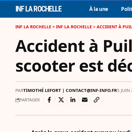
INF LA ROCHELLE
À la une
Poli
INF LA ROCHELLE
>
INF LA ROCHELLE
>
ACCIDENT À PUI
Accident à Pui
scooter est dé
PAR
TIMOTHÉ LEFORT | CONTACT@INF-INFO.FR
5 JUIN
PARTAGER