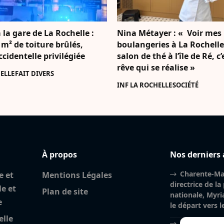
 la gare de La Rochelle :
Nina Métayer : « Voir mes
 m² de toiture brûlés,
boulangeries à La Rochell
accidentelle privilégiée
salon de thé à l’île de Ré, c
rêve qui se réalise »
ELLE
FAIT DIVERS
INF LA ROCHELLE
SOCIÉTÉ
À propos
Nos derniers 
Charente-Mar
e et
Mentions Légales
directrice de la
le et
Plan de site
nationale, Myri
e
le départ vers 
elle
Incendie à la