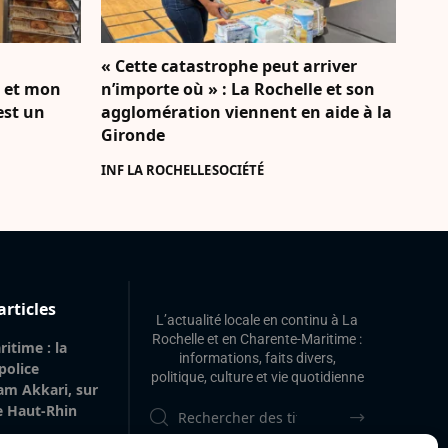
« Cette catastrophe peut arriver
e et mon
n’importe où » : La Rochelle et son
’est un
agglomération viennent en aide à la
Gironde
INF LA ROCHELLE
SOCIÉTÉ
articles
L’actualité locale en continu à La
Rochelle et en Charente-Maritime :
itime : la
informations, faits divers,
 police
politique, culture et vie quotidienne
am Akkari, sur
le Haut-Rhin
 gare de La