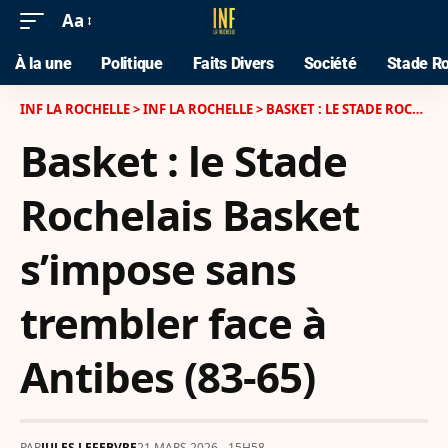
Aa
À la une
Politique
Faits Divers
Société
Stade Ro
INF LA ROCHELLE
>
INF LA ROCHELLE
>
BASKET : LE STADE ROCHELAIS BASKET S’IMPOSE SANS TREMBLER FACE À ANTIBES (83-65)
Basket : le Stade
Rochelais Basket
s’impose sans
trembler face à
Antibes (83-65)
PAR
JULES LEFEBVRE
21 MARS 2026 - 15H58