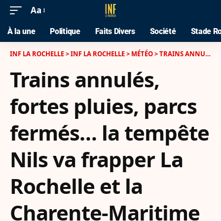
Aa
À la une
Politique
Faits Divers
Société
Stade Ro
INF LA ROCHELLE
>
INF LA ROCHELLE
>
MÉTÉO
>
TRAINS ANNULÉS, FORTES PLUIES, PARCS FERMÉS… LA TEMPÊTE NILS VA FRAPPER LA ROCHELLE ET LA CHARENTE-MARITIME CETTE NUIT
Trains annulés,
fortes pluies, parcs
fermés… la tempête
Nils va frapper La
Rochelle et la
Charente-Maritime