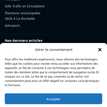
Info Trafic et Circulation
Élections municipales
2026 à La Rochelle
Aéroport
Nos derniers articles
Gérer le consentement
Charente-Maritime : la directrice de la police nationale,
Myriam Akkari, sur le départ vers le Haut-Rhin
Pour offrir les meilleures expériences, nous utilisons des technologies
Incendie à la gare de La Rochelle : près de 20 m² de
telles que les cookies pour stocker et/ou accéder aux informations des
toiture brûlés, l’origine accidentelle privilégiée
appareils. Le fait de consentir à ces technologies nous permettra de
traiter des données telles que le comportement de navigation ou les ID
Nina Métayer : « Voir mes boulangeries à La Rochelle
uniques sur ce site. Le fait de ne pas consentir ou de retirer son
consentement peut avoir un effet négatif sur certaines caractéristiques
et mon salon de thé à l’île de Ré, c’est un rêve qui se
et fonctions.
réalise »
Accepter
L’actualité locale en continu à La Rochelle et en Charente-