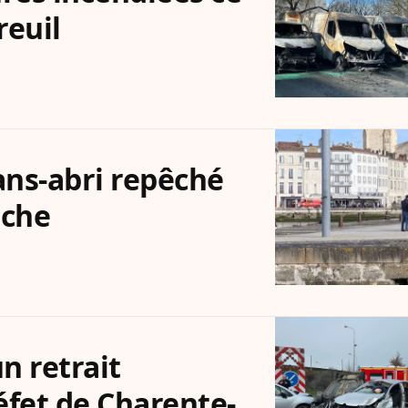
reuil
sans-abri repêché
nche
n retrait
éfet de Charente-