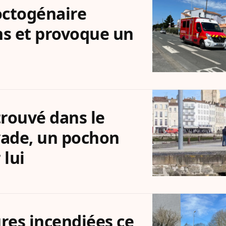
octogénaire
ens et provoque un
etrouvé dans le
yade, un pochon
 lui
ures incendiées ce