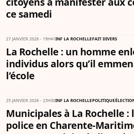
citoyens à manifester aux c
ce samedi
27 JANVIER 2026 - 19H41
INF LA ROCHELLE
FAIT DIVERS
La Rochelle : un homme enl
individus alors qu’il emmena
l’école
25 JANVIER 2026 - 23H30
INF LA ROCHELLE
POLITIQUE
ÉLECTIO
Municipales à La Rochelle : l
police en Charente-Maritime