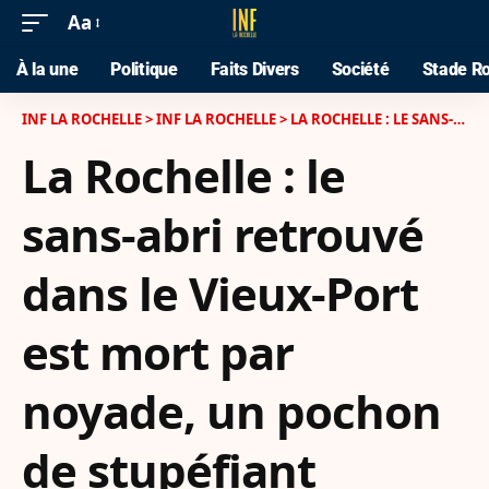
Aa
À la une
Politique
Faits Divers
Société
Stade Ro
INF LA ROCHELLE
>
INF LA ROCHELLE
>
LA ROCHELLE : LE SANS-ABRI RETROUVÉ DANS LE VIEUX-PORT EST MORT PAR NOYADE, UN POCHON DE STUPÉFIANT DÉCOUVERT SUR LUI
La Rochelle : le
sans-abri retrouvé
dans le Vieux-Port
est mort par
noyade, un pochon
de stupéfiant