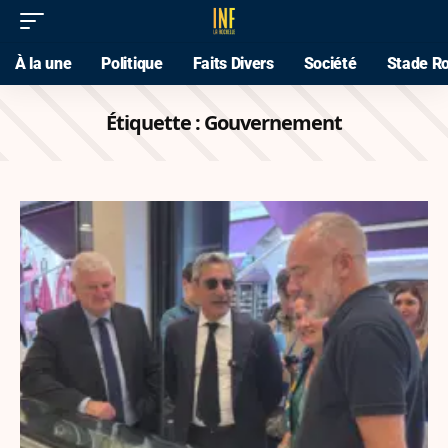
À la une
Politique
Faits Divers
Société
Stade Ro
Étiquette :
Gouvernement