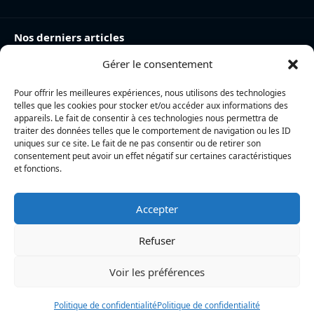
Nos derniers articles
Gérer le consentement
Charente-Maritime : la directrice de la police nationale,
Myriam Akkari, sur le départ vers le Haut-Rhin
Pour offrir les meilleures expériences, nous utilisons des technologies
Incendie à la gare de La Rochelle : près de 20 m² de
telles que les cookies pour stocker et/ou accéder aux informations des
toiture brûlés, l’origine accidentelle privilégiée
appareils. Le fait de consentir à ces technologies nous permettra de
traiter des données telles que le comportement de navigation ou les ID
Nina Métayer : « Voir mes boulangeries à La Rochelle
uniques sur ce site. Le fait de ne pas consentir ou de retirer son
consentement peut avoir un effet négatif sur certaines caractéristiques
et mon salon de thé à l’île de Ré, c’est un rêve qui se
et fonctions.
réalise »
Accepter
L’actualité locale en continu à La Rochelle et en Charente-
Maritime : informations, faits divers, politique, culture et vie
Refuser
quotidienne
Voir les préférences
Politique de confidentialité
Politique de confidentialité