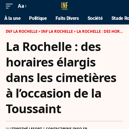
Aa
À la une
Politique
Faits Divers
Société
Stade Ro
INF LA ROCHELLE
>
INF LA ROCHELLE
>
LA ROCHELLE : DES HORAIRES ÉLARGIS DANS LES CIMETIÈRES À L’OCCASION DE LA TOUSSAINT
La Rochelle : des
horaires élargis
dans les cimetières
à l’occasion de la
Toussaint
PAR
TIMOTHÉ LEFORT | CONTACT@INF-INFO.FR