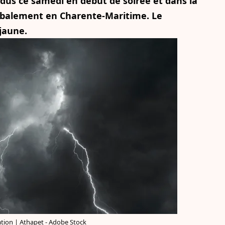
ndus ce samedi en début de soirée et dans la
globalement en Charente-Maritime. Le
jaune.
ation | Athapet - Adobe Stock