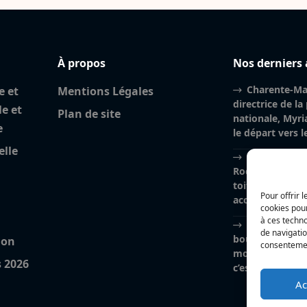
À propos
Nos derniers 
Charente-Mar
e et
Mentions Légales
directrice de la
le et
Plan de site
nationale, Myri
e
le départ vers 
elle
Incendie à la
Rochelle : près
toiture brûlés, l
Pour offrir 
accidentelle pri
cookies pour
à ces techn
Nina Métayer
de navigatio
boulangeries à 
ion
consentement
mon salon de thé
s 2026
c’est un rêve qu
Ac