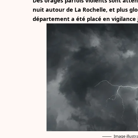
Des orages parfois violents sont atte
nuit autour de La Rochelle, et plus 
département a été placé en vigilance 
Image illustr