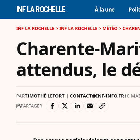
INF LA ROCHELLE
À la une
Poli
INF LA ROCHELLE
>
INF LA ROCHELLE
>
MÉTÉO
>
CHAREN
Charente-Marit
attendus, le d
PAR
TIMOTHÉ LEFORT | CONTACT@INF-INFO.FR
10 MAI
PARTAGER