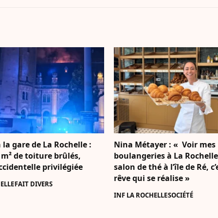
 la gare de La Rochelle :
Nina Métayer : « Voir mes
 m² de toiture brûlés,
boulangeries à La Rochell
accidentelle privilégiée
salon de thé à l’île de Ré, c
rêve qui se réalise »
ELLE
FAIT DIVERS
INF LA ROCHELLE
SOCIÉTÉ