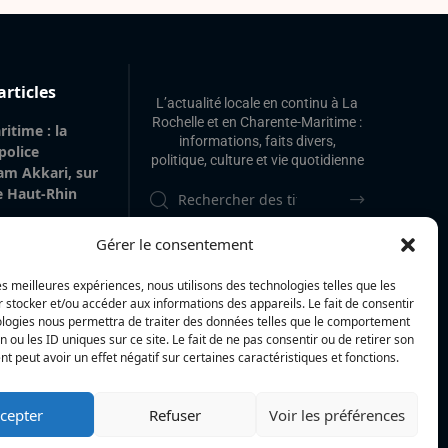
articles
L’actualité locale en continu à La
Rochelle et en Charente-Maritime :
itime : la
informations, faits divers,
 police
politique, culture et vie quotidienne
am Akkari, sur
le Haut-Rhin
 gare de La
Gérer le consentement
 de 20 m² de
’origine
les meilleures expériences, nous utilisons des technologies telles que les
vilégiée
 stocker et/ou accéder aux informations des appareils. Le fait de consentir
ologies nous permettra de traiter des données telles que le comportement
 : « Voir mes
n ou les ID uniques sur ce site. Le fait de ne pas consentir ou de retirer son
La Rochelle et
 peut avoir un effet négatif sur certaines caractéristiques et fonctions.
 à l’île de Ré,
i se réalise »
cepter
Refuser
Voir les préférences