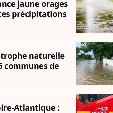
lance jaune orages
tes précipitations
strophe naturelle
45 communes de
ire-Atlantique :