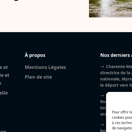
À propos
Nos derniers 
Charente-Mar
e et
Mentions Légales
directrice de la
le et
Plan de site
nationale, Myri
e
le départ vers 
elle
Incendie à la
Rochelle : près
toiture brûlés, l
Pour offrir 
accidentelle pri
cookies pour
à ces techn
Nina Métayer
de navigatio
boulangeries à 
ion