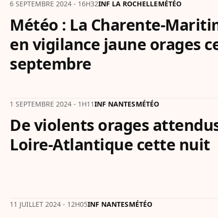
6 SEPTEMBRE 2024 - 16H32
INF LA ROCHELLE
MÉTÉO
Météo : La Charente-Maritim
en vigilance jaune orages c
septembre
1 SEPTEMBRE 2024 - 1H11
INF NANTES
MÉTÉO
De violents orages attendus
Loire-Atlantique cette nuit
11 JUILLET 2024 - 12H05
INF NANTES
MÉTÉO