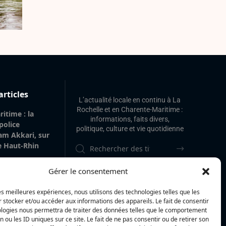
articles
L’actualité locale en continu à La
Rochelle et en Charente-Maritime :
itime : la
informations, faits divers,
 police
politique, culture et vie quotidienne
am Akkari, sur
le Haut-Rhin
 gare de La
Gérer le consentement
 de 20 m² de
’origine
les meilleures expériences, nous utilisons des technologies telles que les
vilégiée
 stocker et/ou accéder aux informations des appareils. Le fait de consentir
ologies nous permettra de traiter des données telles que le comportement
 : « Voir mes
n ou les ID uniques sur ce site. Le fait de ne pas consentir ou de retirer son
La Rochelle et