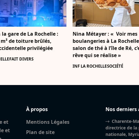
 la gare de La Rochelle :
Nina Métayer : « Voir mes
 m² de toiture brûlés,
boulangeries à La Rochell
accidentelle privilégiée
salon de thé à l’île de Ré, c
rêve qui se réalise »
ELLE
FAIT DIVERS
INF LA ROCHELLE
SOCIÉTÉ
À propos
Nos derniers 
Charente-Mar
e et
Mentions Légales
directrice de la
le et
Plan de site
nationale, Myri
e