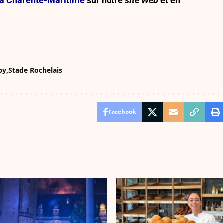
e la Charente-Maritime
sur notre
site Web
et en
by
Stade Rochelais
Facebook