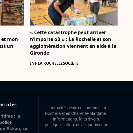
« Cette catastrophe peut arriver
e et mon
n’importe où » : La Rochelle et son
’est un
agglomération viennent en aide à la
Gironde
INF LA ROCHELLE
SOCIÉTÉ
articles
L’actualité locale en continu à La
Rochelle et en Charente-Maritime :
itime : la
informations, faits divers,
 police
politique, culture et vie quotidienne
am Akkari, sur