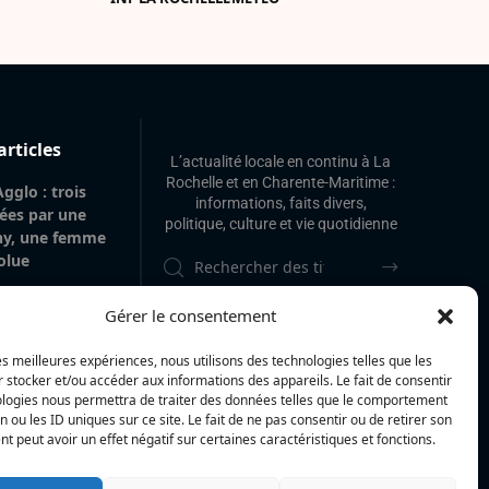
articles
L’actualité locale en continu à La
Rochelle et en Charente-Maritime :
gglo : trois
informations, faits divers,
tées par une
politique, culture et vie quotidienne
gny, une femme
olue
itime : la
Gérer le consentement
 police
am Akkari, sur
les meilleures expériences, nous utilisons des technologies telles que les
le Haut-Rhin
 stocker et/ou accéder aux informations des appareils. Le fait de consentir
ologies nous permettra de traiter des données telles que le comportement
 gare de La
n ou les ID uniques sur ce site. Le fait de ne pas consentir ou de retirer son
 de 20 m² de
 peut avoir un effet négatif sur certaines caractéristiques et fonctions.
’origine
vilégiée