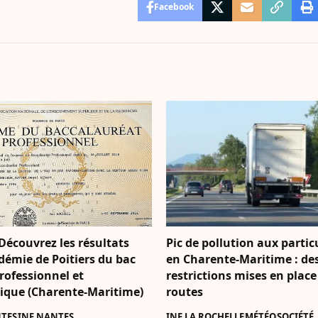
Facebook
Découvrez les résultats
Pic de pollution aux partic
démie de Poitiers du bac
en Charente-Maritime : de
rofessionnel et
restrictions mises en place
ique (Charente-Maritime)
routes
NTES
INF NANTES
INF LA ROCHELLE
MÉTÉO
SOCIÉTÉ