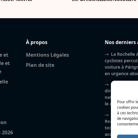
À propos
Nos derniers 
La Rochelle A
e et
Mentions Légales
cyclistes percu
le et
Plan de site
voiture à Péri
e
en urgence abs
elle
Charente-Mar
directrice de la
nationale, Myri
Pour offrir 
le départ vers 
cookies pour
à ces techn
Incendie à la
de navigatio
Rochelle : près
ion
consentement
toiture brûlés, l
s 2026
accidentelle pri