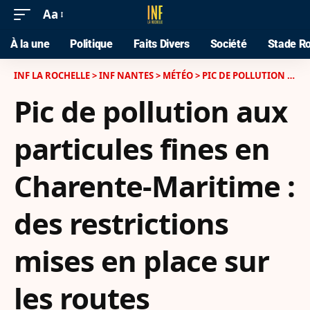
Aa
À la une
Politique
Faits Divers
Société
Stade Ro
INF LA ROCHELLE
>
INF NANTES
>
MÉTÉO
>
PIC DE POLLUTION AUX PARTICULES FINES EN CHARENTE-MARITIME : DES RESTRICTIONS MISES EN PLACE SUR LES ROUTES
Pic de pollution aux
particules fines en
Charente-Maritime :
des restrictions
mises en place sur
les routes