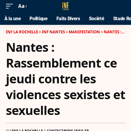
Aa
À la une
Politique
Faits Divers
Société
Stade Ro
INF LA ROCHELLE
>
INF NANTES
>
MANIFESTATION
>
NANTES : RASSEMBLEMENT CE JEUDI CONTRE LES VIOLENCES SEXISTES ET SEXUELLES
Nantes :
Rassemblement ce
jeudi contre les
violences sexistes et
sexuelles
PAR
INF LA ROCHELLE | CONTACT@INF-INFO.FR