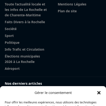
Toute l’actualité locale et
Mentions Légales
les infos de La Rochelle et
Plan de site
de Charente-Maritime
Faits Divers à la Rochelle
Société
Sport
Politique
Info Trafic et Circulation
Élections municipales
2026 à La Rochelle
Aéroport
Nos derniers articles
Gérer le consentement
Charente-Maritime : la directrice de la police nationale,
Myriam Akkari, sur le départ vers le Haut-Rhin
Pour offrir les meilleures expériences, nous utilisons des technologies
Incendie à la gare de La Rochelle : près de 20 m² de