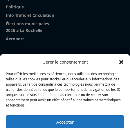
Politique
Info Trafic et Circulation
Élections municipales
2026 à La Rochelle
Aéroport
Nos derniers articles
Gérer le consentement
La Rochelle Agglo : trois cyclistes percutées par une
voiture à Périgny, une femme en urgence absolue
Pour offrir les meilleures expériences, nous utilisons des technologies
telles que les cookies pour stocker et/ou accéder aux informations des
Charente-Maritime : la directrice de la police nationale,
appareils. Le fait de consentir à ces technologies nous permettra de
traiter des données telles que le comportement de navigation ou les ID
Myriam Akkari, sur le départ vers le Haut-Rhin
uniques sur ce site. Le fait de ne pas consentir ou de retirer son
consentement peut avoir un effet négatif sur certaines caractéristiques
Incendie à la gare de La Rochelle : près de 20 m² de
et fonctions.
toiture brûlés, l’origine accidentelle privilégiée
Accepter
L’actualité locale en continu à La Rochelle et en Charente-