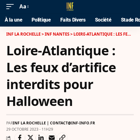
Aa
À la une
Politique
Faits Divers
Société
Stade Ro
INF LA ROCHELLE
>
INF NANTES
>
LOIRE-ATLANTIQUE : LES FEUX D’ARTIFICE INTERDITS POUR HALLOWEEN
Loire-Atlantique :
Les feux d’artifice
interdits pour
Halloween
PAR
INF LA ROCHELLE | CONTACT@INF-INFO.FR
29 OCTOBRE 2023 - 11H29