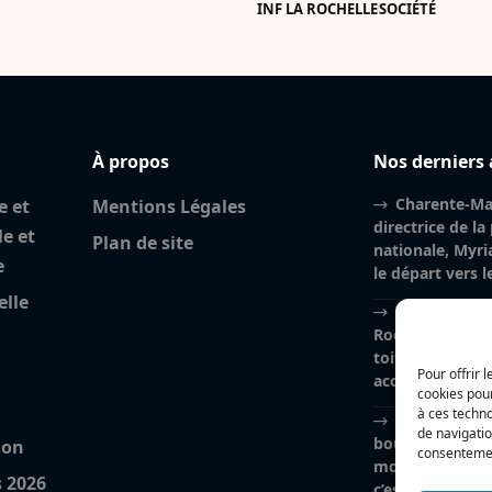
INF LA ROCHELLE
SOCIÉTÉ
À propos
Nos derniers 
Charente-Mar
e et
Mentions Légales
directrice de la
le et
Plan de site
nationale, Myri
e
le départ vers 
elle
Incendie à la
Rochelle : près
toiture brûlés, l
Pour offrir 
accidentelle pri
cookies pour
à ces techn
Nina Métayer
de navigatio
boulangeries à 
ion
consentement
mon salon de thé
s 2026
c’est un rêve qu