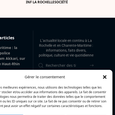
INF LA ROCHELLE
SOCIÉTÉ
articles
L’actualité locale en continu à La
Rochelle et en Charente-Maritime :
itime : la
informations, faits divers,
 police
politique, culture et vie quotidienne
am Akkari, sur
le Haut-Rhin
 gare de La
Gérer le consentement
 de 20 m² de
’origine
les meilleures expériences, nous utilisons des technologies telles que les
vilégiée
 stocker et/ou accéder aux informations des appareils. Le fait de consentir
ologies nous permettra de traiter des données telles que le comportement
 : « Voir mes
n ou les ID uniques sur ce site. Le fait de ne pas consentir ou de retirer son
La Rochelle et
 peut avoir un effet négatif sur certaines caractéristiques et fonctions.
 à l’île de Ré,
i se réalise »