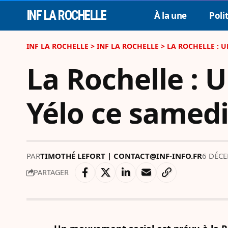
INF LA ROCHELLE
À la une
Poli
INF LA ROCHELLE
>
INF LA ROCHELLE
>
LA ROCHELLE : U
La Rochelle : 
Yélo ce samed
PAR
TIMOTHÉ LEFORT | CONTACT@INF-INFO.FR
6 DÉCE
PARTAGER