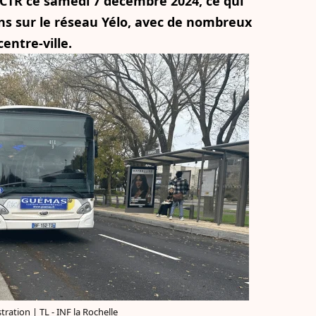
CTR ce samedi 7 décembre 2024, ce qui
ns sur le réseau Yélo, avec de nombreux
entre-ville.
tration | TL - INF la Rochelle