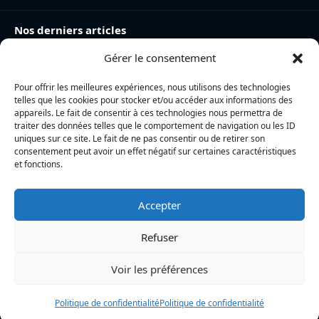
Nos derniers articles
Gérer le consentement
Jean-Baptiste Elissalde : « Pour moi, La Rochelle n’a pas
d’égal »
Pour offrir les meilleures expériences, nous utilisons des technologies
Top 14 : Noah Nene et Régis Montagne visés,
telles que les cookies pour stocker et/ou accéder aux informations des
prolongation de Nowell… le Stade Rochelais prépare son
appareils. Le fait de consentir à ces technologies nous permettra de
traiter des données telles que le comportement de navigation ou les ID
effectif pour 2027
uniques sur ce site. Le fait de ne pas consentir ou de retirer son
consentement peut avoir un effet négatif sur certaines caractéristiques
La Rochelle Agglo : après le vol de plusieurs véhicules,
et fonctions.
trois mineurs interpellés lors d’un refus d’obtempérer
Accepter
L’actualité locale en continu à La Rochelle et en Charente-
Maritime : informations, faits divers, politique, culture et vie
Refuser
quotidienne
Voir les préférences
Politique de confidentialité
Politique de confidentialité