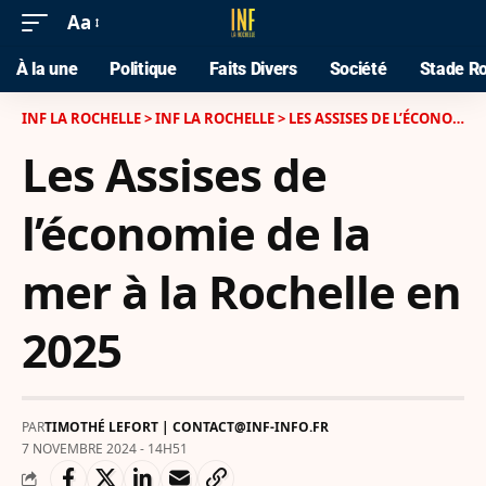
Aa
À la une
Politique
Faits Divers
Société
Stade Ro
INF LA ROCHELLE
>
INF LA ROCHELLE
>
LES ASSISES DE L’ÉCONOMIE DE LA MER À LA ROCHELLE EN 2025
Les Assises de
l’économie de la
mer à la Rochelle en
2025
PAR
TIMOTHÉ LEFORT | CONTACT@INF-INFO.FR
7 NOVEMBRE 2024 - 14H51