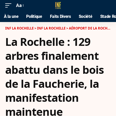
Aa
À la une
Politique
Faits Divers
Société
Stade Ro
INF LA ROCHELLE
>
INF LA ROCHELLE
>
AÉROPORT DE LA ROCHELLE - ÎLE DE RÉ
La Rochelle : 129
arbres finalement
abattu dans le bois
de la Faucherie, la
manifestation
maintenue