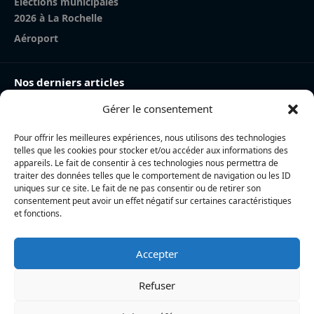
Élections municipales
2026 à La Rochelle
Aéroport
Nos derniers articles
Gérer le consentement
Jean-Baptiste Elissalde : « Pour moi, La Rochelle n’a pas
d’égal »
Pour offrir les meilleures expériences, nous utilisons des technologies
Top 14 : Noah Nene et Régis Montagne visés,
telles que les cookies pour stocker et/ou accéder aux informations des
prolongation de Nowell… le Stade Rochelais prépare son
appareils. Le fait de consentir à ces technologies nous permettra de
traiter des données telles que le comportement de navigation ou les ID
effectif pour 2027
uniques sur ce site. Le fait de ne pas consentir ou de retirer son
consentement peut avoir un effet négatif sur certaines caractéristiques
La Rochelle Agglo : après le vol de plusieurs véhicules,
et fonctions.
trois mineurs interpellés lors d’un refus d’obtempérer
Accepter
L’actualité locale en continu à La Rochelle et en Charente-
Maritime : informations, faits divers, politique, culture et vie
Refuser
quotidienne