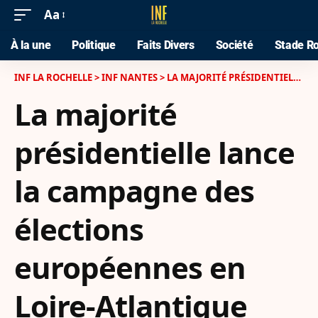
Aa
À la une
Politique
Faits Divers
Société
Stade Ro
INF LA ROCHELLE
>
INF NANTES
>
LA MAJORITÉ PRÉSIDENTIELLE LANCE LA CAMPAGNE DES ÉLECTIONS EUROPÉENNES EN LOIRE-ATLANTIQUE
La majorité
présidentielle lance
la campagne des
élections
européennes en
Loire-Atlantique