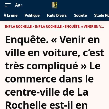
Aa
À la une
Politique
Faits Divers
Société
Stade Ro
INF LA ROCHELLE
>
INF LA ROCHELLE
>
ENQUÊTE. « VENIR EN VILLE EN VOITURE, C’EST TRÈS COMPLIQUÉ » LE COMMERCE DANS LE CENTRE-VILLE DE LA ROCHELLE EST-IL EN DIFFICULTÉ ?
Enquête. « Venir en
ville en voiture, c’est
très compliqué » Le
commerce dans le
centre-ville de La
Rochelle est-il en