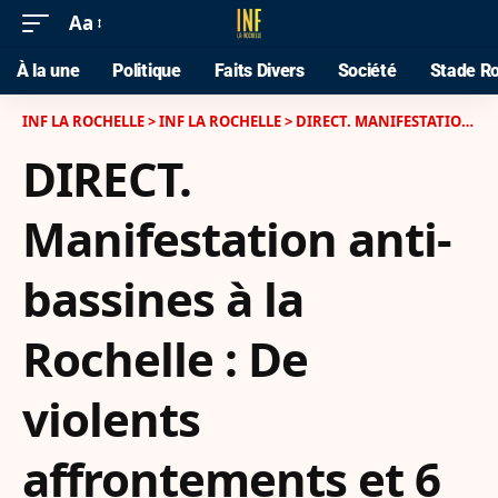
Aa
À la une
Politique
Faits Divers
Société
Stade Ro
INF LA ROCHELLE
>
INF LA ROCHELLE
>
DIRECT. MANIFESTATION ANTI-BASSINES À LA ROCHELLE : DE VIOLENTS AFFRONTEMENTS ET 6 000 PERSONNES RÉUNIES CE SAMEDI
DIRECT.
Manifestation anti-
bassines à la
Rochelle : De
violents
affrontements et 6