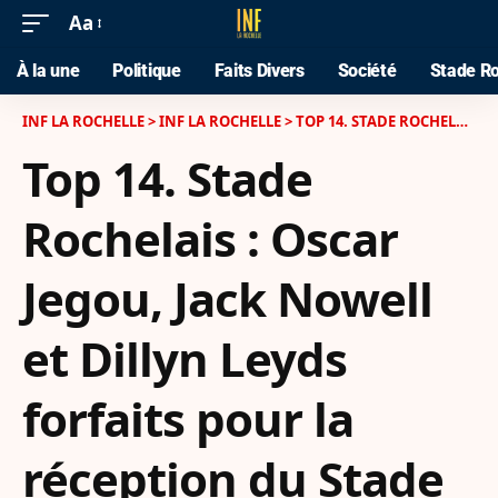
Aa
À la une
Politique
Faits Divers
Société
Stade Ro
INF LA ROCHELLE
>
INF LA ROCHELLE
>
TOP 14. STADE ROCHELAIS : OSCAR JEGOU, JACK NOWELL ET DILLYN LEYDS FORFAITS POUR LA RÉCEPTION DU STADE FRANÇAIS
Top 14. Stade
Rochelais : Oscar
Jegou, Jack Nowell
et Dillyn Leyds
forfaits pour la
réception du Stade