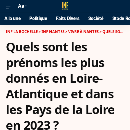
Aa
À la une
Politique
Faits Divers
Société
Stade Ro
INF LA ROCHELLE
>
INF NANTES
>
VIVRE À NANTES
>
QUELS SONT LES PRÉNOMS LES PLUS DONNÉS EN LOIRE-ATLANTIQUE ET DANS LES PAYS DE LA LOIRE EN 2023 ?
Quels sont les
prénoms les plus
donnés en Loire-
Atlantique et dans
les Pays de la Loire
en 2023 ?