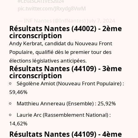
#LEGISLATIVES2024
pic.twitter.com/JRxydg8VwM
— INF Nantes (@InfNantes)
July 7, 2024
Résultats Nantes (44002) -
2ème
circonscription
Andy Kerbrat, candidat du Nouveau Front
Populaire, qualifié dès le premier tour des
élections législatives anticipées.
Résultats Nantes (44109) -
3ème
circonscription
Ségolène Amiot (Nouveau Front Populaire) :
59,46%
Matthieu Annereau (Ensemble) : 25,92%
Laurie Arc (Rassemblement National) :
14,62%
Résultats Nantes (44109) -
4ème