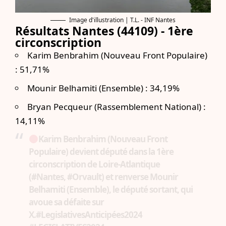
Image d'illustration | T.L. - INF Nantes
Résultats Nantes
(44109) -
1ère
circonscription
Karim Benbrahim (Nouveau Front Populaire)
: 51,71%
Mounir Belhamiti (Ensemble) : 34,19%
Bryan Pecqueur (Rassemblement National) :
14,11%
Karim Benbrahim (Nouveau Front
Populaire) devient député dans la 1ère
circonscription de Loire-Atlantique
(
#Nantes
,
#Orvault
) et renverse Mounir
Belhamiti (Ensemble), le député sortant, qui
avoue sa défaite sur
X.
#LegislativesAnticipées2024