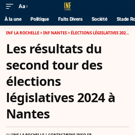
Aa
À la une
Politique
Faits Divers
Société
Stade Ro
INF LA ROCHELLE
>
INF NANTES
>
ÉLECTIONS LÉGISLATIVES 2024
>
L
Les résultats du
second tour des
élections
législatives 2024 à
Nantes
PAR
INF LA ROCHELLE | CONTACT@INF-INFO.FR