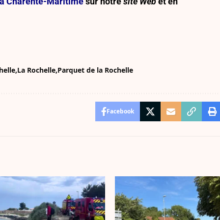
e la Charente-Maritime
sur notre
site Web
et en
helle
La Rochelle
Parquet de la Rochelle
Facebook