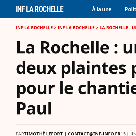
INF LA ROCHELLE
À la une
Poli
INF LA ROCHELLE
>
INF LA ROCHELLE
>
LA ROCHELLE : UN
La Rochelle : 
deux plaintes 
pour le chanti
Paul
PAR
TIMOTHÉ LEFORT | CONTACT@INF-INFO.FR
15 JUI