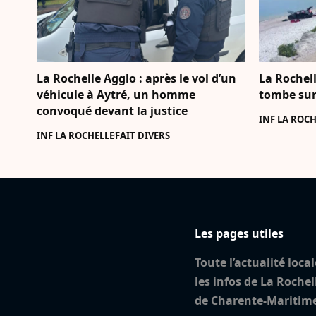
La Rochelle Agglo : après le vol d’un
La Rochell
véhicule à Aytré, un homme
tombe sur
convoqué devant la justice
INF LA ROCH
INF LA ROCHELLE
FAIT DIVERS
Les pages utiles
Toute l’actualité local
les infos de La Rochel
de Charente-Maritim