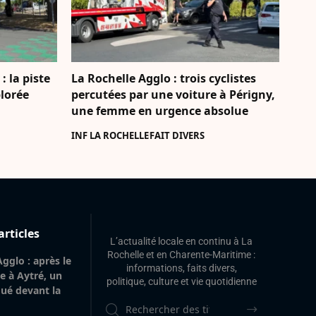
: la piste
La Rochelle Agglo : trois cyclistes
lorée
percutées par une voiture à Périgny,
une femme en urgence absolue
INF LA ROCHELLE
FAIT DIVERS
articles
L’actualité locale en continu à La
Rochelle et en Charente-Maritime :
gglo : après le
informations, faits divers,
le à Aytré, un
politique, culture et vie quotidienne
é devant la