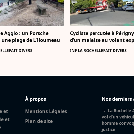
e Agglo : un Porsche
Cycliste percutée à Périgny 
 une plage de L’Houmeau
d’un malaise au volant exp
ELLE
FAIT DIVERS
INF LA ROCHELLE
FAIT DIVERS
À propos
Nos derniers 
La Rochelle A
e et
Mentions Légales
vol d’un véhicu
le et
Plan de site
homme convoqu
e
justice