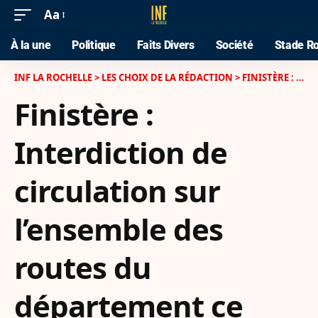
Aa
À la une
Politique
Faits Divers
Société
Stade Ro
INF LA ROCHELLE
>
LES CHOIX DE LA RÉDACTION
>
FINISTÈRE : INTERDICTION DE CIRCULATION SUR L’ENSEMBLE DES ROUTES DU DÉPARTEMENT CE JEUDI MATIN APRÈS CIARAN
Finistère :
Interdiction de
circulation sur
l’ensemble des
routes du
département ce