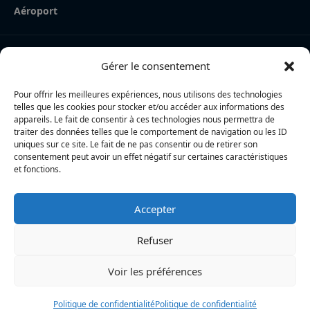
Aéroport
Nos derniers articles
Gérer le consentement
La Rochelle Agglo : trois cyclistes percutées par une
voiture à Périgny, une femme en urgence absolue
Pour offrir les meilleures expériences, nous utilisons des technologies
telles que les cookies pour stocker et/ou accéder aux informations des
Charente-Maritime : la directrice de la police nationale,
appareils. Le fait de consentir à ces technologies nous permettra de
traiter des données telles que le comportement de navigation ou les ID
Myriam Akkari, sur le départ vers le Haut-Rhin
uniques sur ce site. Le fait de ne pas consentir ou de retirer son
consentement peut avoir un effet négatif sur certaines caractéristiques
Incendie à la gare de La Rochelle : près de 20 m² de
et fonctions.
toiture brûlés, l’origine accidentelle privilégiée
Accepter
L’actualité locale en continu à La Rochelle et en Charente-
Maritime : informations, faits divers, politique, culture et vie
Refuser
quotidienne
Voir les préférences
Politique de confidentialité
Politique de confidentialité