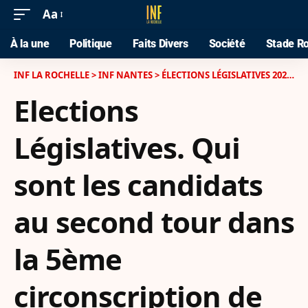
Aa
À la une
Politique
Faits Divers
Société
Stade Ro
INF LA ROCHELLE
>
INF NANTES
>
ÉLECTIONS LÉGISLATIVES 2024
>
E
Elections
Législatives. Qui
sont les candidats
au second tour dans
la 5ème
circonscription de