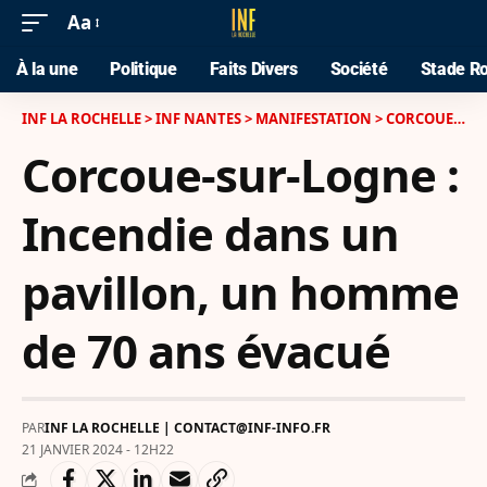
Aa
À la une
Politique
Faits Divers
Société
Stade Ro
INF LA ROCHELLE
>
INF NANTES
>
MANIFESTATION
>
CORCOUE-SUR-LOGNE : INCENDIE DANS UN PAVILLON, UN HOMME DE 70 ANS ÉVACUÉ
Corcoue-sur-Logne :
Incendie dans un
pavillon, un homme
de 70 ans évacué
PAR
INF LA ROCHELLE | CONTACT@INF-INFO.FR
21 JANVIER 2024 - 12H22