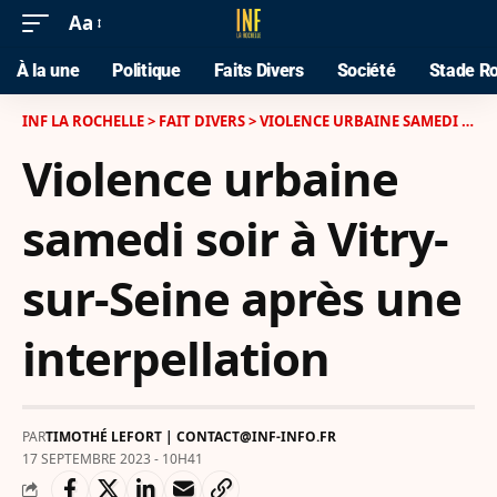
Aa
À la une
Politique
Faits Divers
Société
Stade Ro
INF LA ROCHELLE
>
FAIT DIVERS
>
VIOLENCE URBAINE SAMEDI SOIR À VITRY-SUR-SEINE APRÈS UNE INTERPELLATION
Violence urbaine
samedi soir à Vitry-
sur-Seine après une
interpellation
PAR
TIMOTHÉ LEFORT | CONTACT@INF-INFO.FR
17 SEPTEMBRE 2023 - 10H41